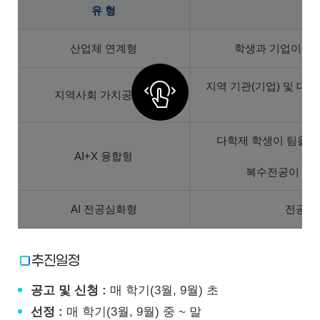
유 형
산업체 연계형
학생과 기업이 연
지역 기관(기업) 및 대
지역사회 가치공유형
다학제 학생이 팀을 
AI+X 융합형
복수전공이 아닌
AI 전공심화형
전공 내
추진일정
공고 및 신청 :
매 학기(3월, 9월) 초
선정 :
매 학기(3월, 9월) 중 ~ 말