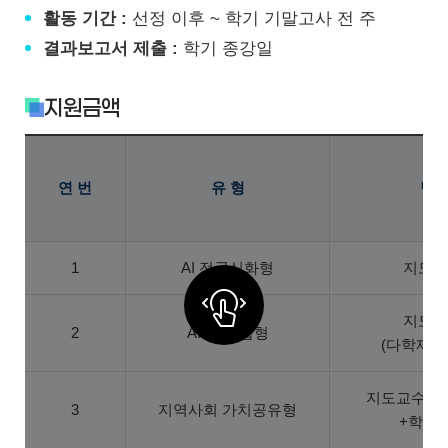
활동 기간 :
선정 이후 ~ 학기 기말고사 전 주
결과보고서 제출 :
학기 종강일
지원금액
연 번
유 형
팀 
1
AI 전공심화형
지도교
지도교
2
AI+X 융합형
(다학제간
지도교수+기
3
지역사회 가치공유형
+학부생