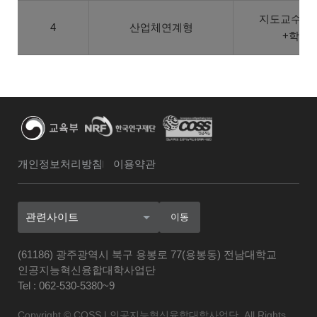
지도교수+기
4
산업체연계형
+학부생
개인정보처리방침
이용약관
관련사이트
이동
(61186) 광주광역시 북구 용봉로 77(용봉동) 전남대학교
인공지능혁신융합대학사업단
Tel : 062-530-5380~9
Copyright © COSS | 인공지능혁신융합대학사업단. All Rights