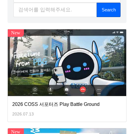
Search
New
2026 COSS 서포터즈 Play Battle Ground
2026.07.13
New